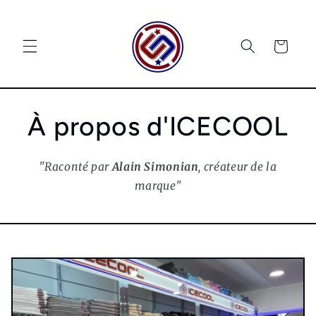
et
passer
au
contenu
Panier
À propos d'ICECOOL
"Raconté par
Alain Simonian
, créateur de la
marque"